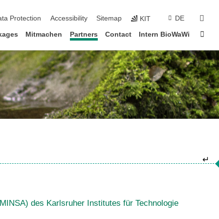
sear
ta Protection
Accessibility
Sitemap
DE
KIT
Sta
ckages
Mitmachen
Partners
Contact
Intern BioWaWi
↵
INSA) des Karlsruher Institutes für Technologie