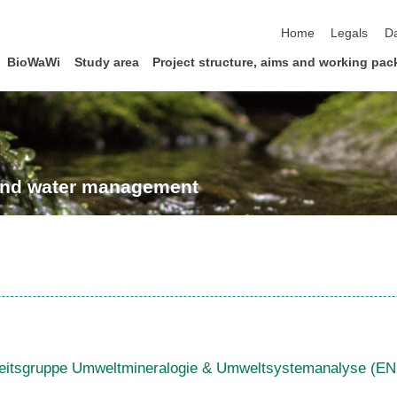
skip navigation
Home
Legals
Da
BioWaWi
Study area
Project structure, aims and working pa
 and water management
beitsgruppe Umweltmineralogie & Umweltsystemanalyse (ENM