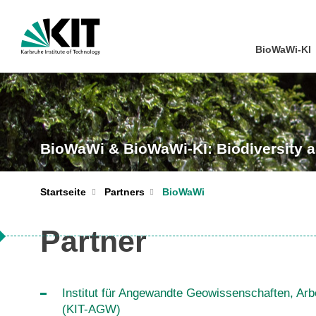
BioWaWi-KI
BioWaWi & BioWaWi-KI: Biodiversity
Startseite
Partners
BioWaWi
Partner
Institut für Angewandte Geowissenschaften, Ar
(KIT-AGW)