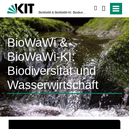
suchen
BioWaWi & BioWaWi-KI: Biodiversität und Wasserwirtschaft
BioWaWi &
BioWaWi-KI:
Biodiversität und
Wasserwirtschaft