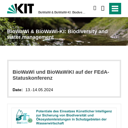
search
BioWaWi & BioWaWi-KI: Biodiversity and water management
BioWaWi & BioWaWi-KI: Biodiversity and
water management
BioWaWi und BioWaWiKI auf der FEdA-
Statuskonferenz
Date:
13.-14.05.2024